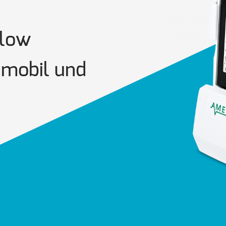
flow
amobil und