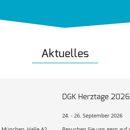
Aktuelles
DGK Herztage 2026
24. - 26. September 2026
er München,
Halle A2
Besuchen Sie uns gern au