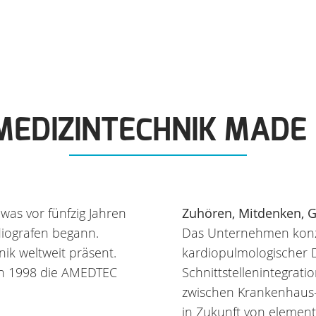
MEDIZINTECHNIK MADE
was vor fünfzig Jahren
Zuhören, Mitdenken, G
diografen begann.
Das Unternehmen konze
ik weltweit präsent.
kardiopulmologischer
ch 1998 die AMEDTEC
Schnittstellenintegrati
zwischen Krankenhaus-
in Zukunft von elemen