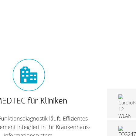
EDTEC für Kliniken
unktionsdiagnostik läuft. Effizientes
CardioPart 12
ent integriert in Ihr Kranken­haus­
WLAN
informations­system.