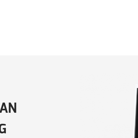
LAN
G